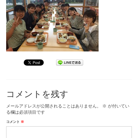
九大フィルの歴史
ご寄付のお願い
演奏会の歴史
出張演奏
九大フィル特集ページ
団員専用ページ
コメントを残す
メールアドレスが公開されることはありません。
※
が付いてい
る欄は必須項目です
コメント
※