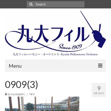
Search
for:
九大フィルハーモニー・オーケストラ -Kyudai Philharmonic Orchestra-
Menu
第3回東京特別演奏会特設ページ
0909(3)
9
演奏会情報
9月 2017
by
kyudaiphil
|
|
0
卒業記念演奏会2027
九大フィルとは