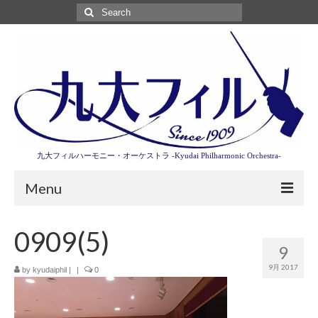
Search
for:
九大フィルハーモニー・オーケストラ -Kyudai Philharmonic Orchestra-
Menu
第3回東京特別演奏会特設ページ
0909(5)
9
演奏会情報
9月 2017
by
kyudaiphil
|
|
0
卒業記念演奏会2027
九大フィルとは