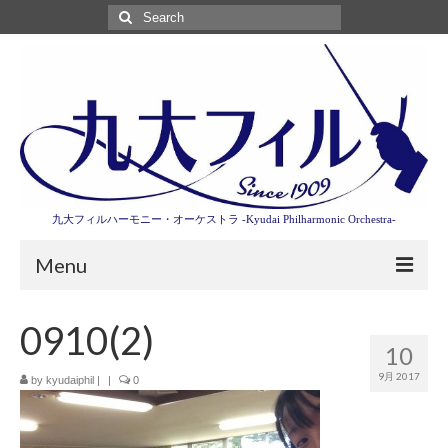
Search
for:
九大フィルハーモニー・オーケストラ -Kyudai Philharmonic Orchestra-
Menu
第3回東京特別演奏会特設ページ
0910(2)
10
演奏会情報
9月 2017
by
kyudaiphil
|
|
0
卒業記念演奏会2027
九大フィルとは