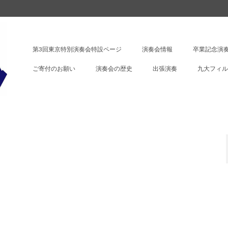
第3回東京特別演奏会特設ページ
演奏会情報
卒業記念演奏
ご寄付のお願い
演奏会の歴史
出張演奏
九大フィル