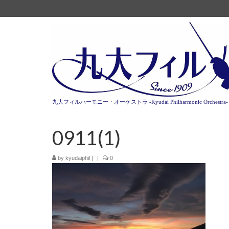
九大フィルハーモニー・オーケストラ -Kyudai Philharmonic Orchestra-
0911(1)
by
kyudaiphil
|
|
0