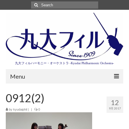
Search
for:
九大フィルハーモニー・オーケストラ -Kyudai Philharmonic Orchestra-
Menu
第3回東京特別演奏会特設ページ
0912(2)
12
演奏会情報
9月 2017
by
kyudaiphil
|
|
0
卒業記念演奏会2027
九大フィルとは