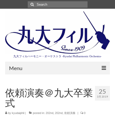
Search
for:
九大フィルハーモニー・オーケストラ -Kyudai Philharmonic Orchestra-
Menu
第3回東京特別演奏会特設ページ
依頼演奏＠九大卒業
25
演奏会情報
3月 2019
式
卒業記念演奏会2027
九大フィルとは
by
kyudaiphil
|
posted in:
202nd
,
202nd
,
依頼演奏
|
0