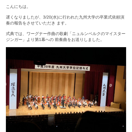
こんにちは。
九大フィルの歴史
遅くなりましたが、3/20(水)に行われた九州大学の卒業式依頼演
ご寄付のお願い
奏の報告をさせていただき ます。
式典では、ワーグナー作曲の歌劇「ニュルンベルクのマイスター
演奏会の歴史
ジンガー」より第1幕への 前奏曲をお送りしました。
出張演奏
九大フィル特集ページ
団員専用ページ