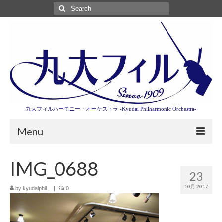
Search
for:
九大フィルハーモニー・オーケストラ -Kyudai Philharmonic Orchestra-
Menu
第3回東京特別演奏会特設ページ
IMG_0688
23
演奏会情報
10月 2017
by
kyudaiphil
|
|
0
卒業記念演奏会2027
九大フィルとは