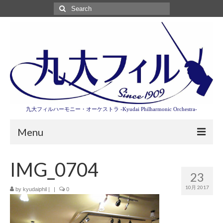
Search
for:
九大フィルハーモニー・オーケストラ -Kyudai Philharmonic Orchestra-
Menu
第3回東京特別演奏会特設ページ
IMG_0704
23
演奏会情報
10月 2017
by
kyudaiphil
|
|
0
卒業記念演奏会2027
九大フィルとは