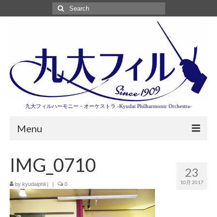
Search
for:
九大フィルハーモニー・オーケストラ -Kyudai Philharmonic Orchestra-
Menu
第3回東京特別演奏会特設ページ
IMG_0710
23
演奏会情報
10月 2017
by
kyudaiphil
|
|
0
卒業記念演奏会2027
九大フィルとは