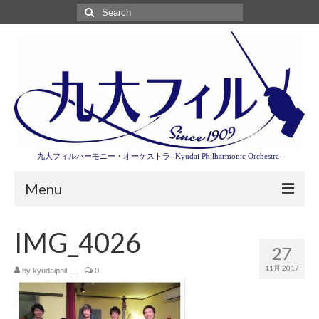
Search
for:
九大フィルハーモニー・オーケストラ -Kyudai Philharmonic Orchestra-
Menu
第3回東京特別演奏会特設ページ
IMG_4026
27
演奏会情報
11月 2017
by
kyudaiphil
|
|
0
卒業記念演奏会2027
九大フィルとは