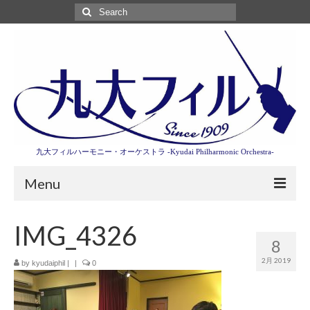
Search
for:
九大フィルハーモニー・オーケストラ -Kyudai Philharmonic Orchestra-
Menu
第3回東京特別演奏会特設ページ
IMG_4326
8
演奏会情報
2月 2019
by
kyudaiphil
|
|
0
卒業記念演奏会2027
九大フィルとは