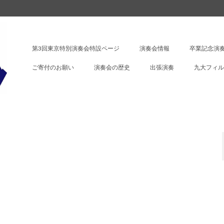
第3回東京特別演奏会特設ページ
演奏会情報
卒業記念演奏
ご寄付のお願い
演奏会の歴史
出張演奏
九大フィル