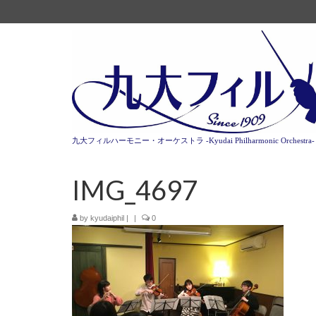
九大フィルハーモニー・オーケストラ -Kyudai Philharmonic Orchestra-
IMG_4697
by
kyudaiphil
|
|
0