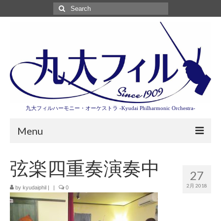
Search
for:
九大フィルハーモニー・オーケストラ -Kyudai Philharmonic Orchestra-
Menu
第3回東京特別演奏会特設ページ
弦楽四重奏演奏中
27
演奏会情報
2月 2018
by
kyudaiphil
|
|
0
卒業記念演奏会2027
九大フィルとは