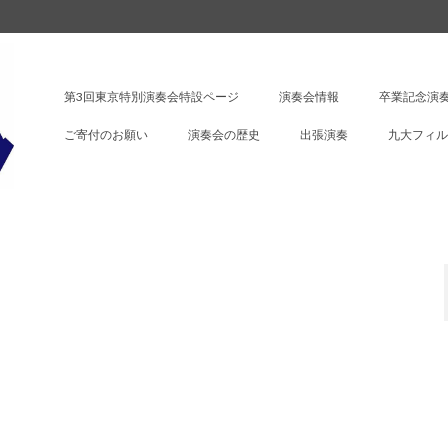
第3回東京特別演奏会特設ページ
演奏会情報
卒業記念演奏
ご寄付のお願い
演奏会の歴史
出張演奏
九大フィル