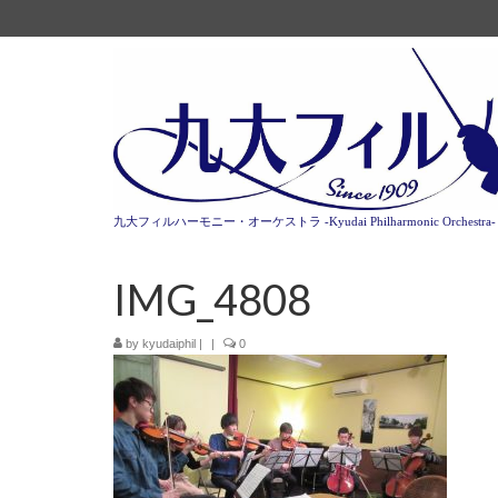
九大フィルハーモニー・オーケストラ -Kyudai Philharmonic Orchestra-
IMG_4808
by
kyudaiphil
|
|
0