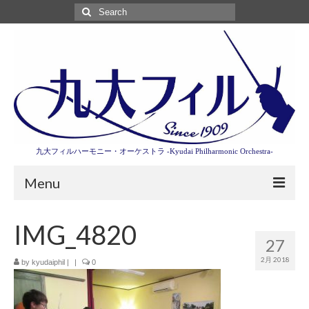
Search
for:
九大フィルハーモニー・オーケストラ -Kyudai Philharmonic Orchestra-
Menu
第3回東京特別演奏会特設ページ
IMG_4820
27
演奏会情報
2月 2018
by
kyudaiphil
|
|
0
卒業記念演奏会2027
九大フィルとは