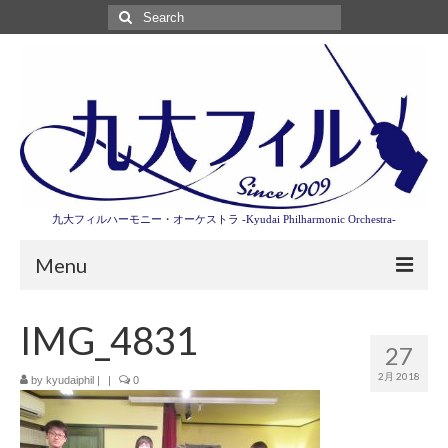
Search
for:
九大フィルハーモニー・オーケストラ -Kyudai Philharmonic Orchestra-
Menu
第3回東京特別演奏会特設ページ
IMG_4831
27
演奏会情報
2月 2018
by
kyudaiphil
|
|
0
卒業記念演奏会2027
九大フィルとは