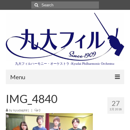
Search
for:
九大フィルハーモニー・オーケストラ -Kyudai Philharmonic Orchestra-
Menu
第3回東京特別演奏会特設ページ
IMG_4840
27
演奏会情報
2月 2018
by
kyudaiphil
|
|
0
卒業記念演奏会2027
九大フィルとは