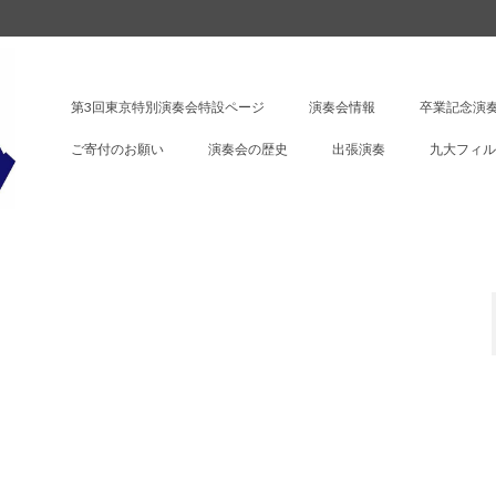
第3回東京特別演奏会特設ページ
演奏会情報
卒業記念演奏
ご寄付のお願い
演奏会の歴史
出張演奏
九大フィル