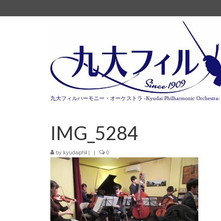
九大フィルハーモニー・オーケストラ -Kyudai Philharmonic Orchestra-
IMG_5284
by
kyudaiphil
|
|
0