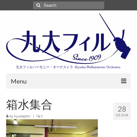
Search
for:
九大フィルハーモニー・オーケストラ -Kyudai Philharmonic Orchestra-
Menu
第3回東京特別演奏会特設ページ
箱水集合
28
演奏会情報
4月 2018
by
kyudaiphil
|
|
0
卒業記念演奏会2027
九大フィルとは