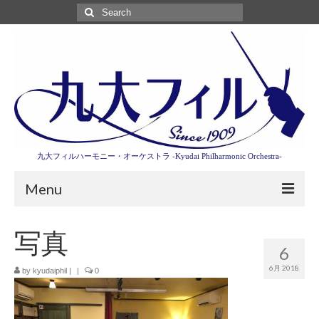
Search
for:
九大フィルハーモニー・オーケストラ -Kyudai Philharmonic Orchestra-
Menu
第3回東京特別演奏会特設ページ
写真
6
演奏会情報
6月 2018
by
kyudaiphil
|
|
0
卒業記念演奏会2027
九大フィルとは