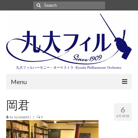
Search
for:
九大フィルハーモニー・オーケストラ -Kyudai Philharmonic Orchestra-
Menu
第3回東京特別演奏会特設ページ
岡君
6
演奏会情報
6月 2018
by
kyudaiphil
|
|
0
卒業記念演奏会2027
九大フィルとは