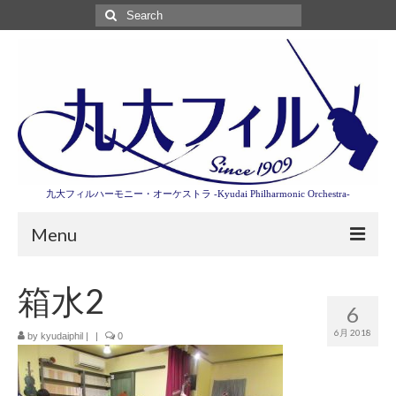
Search
for:
九大フィルハーモニー・オーケストラ -Kyudai Philharmonic Orchestra-
Menu
第3回東京特別演奏会特設ページ
箱水2
6
演奏会情報
6月 2018
by
kyudaiphil
|
|
0
卒業記念演奏会2027
九大フィルとは