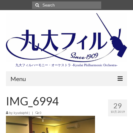
Search
for:
九大フィルハーモニー・オーケストラ -Kyudai Philharmonic Orchestra-
Menu
第3回東京特別演奏会特設ページ
IMG_6994
29
演奏会情報
10月 2019
by
kyudaiphil
|
|
0
卒業記念演奏会2027
九大フィルとは