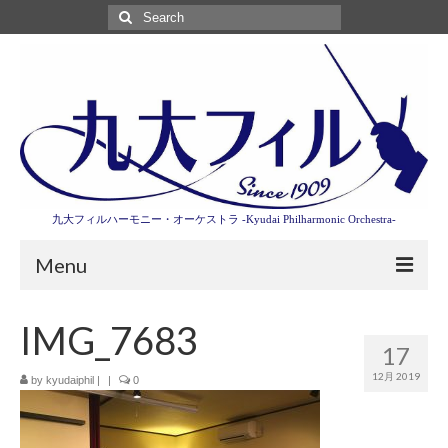
Search
for:
九大フィルハーモニー・オーケストラ -Kyudai Philharmonic Orchestra-
Menu
第3回東京特別演奏会特設ページ
IMG_7683
17
演奏会情報
12月 2019
by
kyudaiphil
|
|
0
卒業記念演奏会2027
九大フィルとは