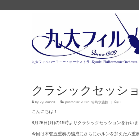
九大フィルハーモニー・オーケストラ -Kyudai Philharmonic Orchestra-
クラシックセッション
by
kyudaiphil
|
posted in:
203rd
,
箱崎水族館
|
0
こんにちは！
8月26日(月)の19時よりクラシックセッションを行い
今回は木管五重奏の編成にさらにホルンを加えた六重奏