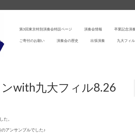
第3回東京特別演奏会特設ページ
演奏会情報
卒業記念演奏
ご寄付のお願い
演奏会の歴史
出張演奏
九大フィル
with九大フィル8.26
ました。
のアンサンブルでした♪