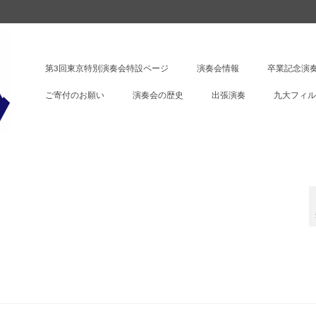
第3回東京特別演奏会特設ページ
演奏会情報
卒業記念演奏
ご寄付のお願い
演奏会の歴史
出張演奏
九大フィル