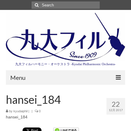
Search
for:
九大フィルハーモニー・オーケストラ -Kyudai Philharmonic Orchestra-
Menu
第3回東京特別演奏会特設ページ
hansei_184
22
演奏会情報
12月 2017
by
kyudaiphil
|
|
0
hansei_184
卒業記念演奏会2027
九大フィルとは