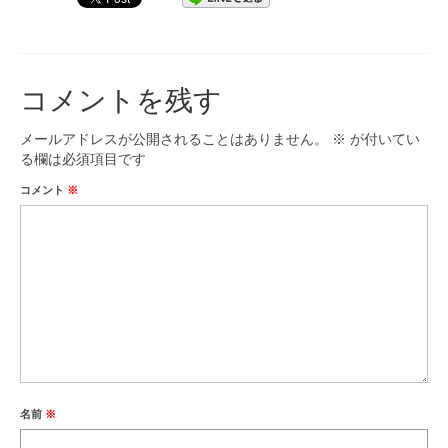
九大フィルの歴史
ご寄付のお願い
コメントを残す
演奏会の歴史
メールアドレスが公開されることはありません。
※
が付いてい
出張演奏
る欄は必須項目です
コメント
※
九大フィル特集ページ
団員専用ページ
名前
※