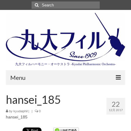
Search
for:
九大フィルハーモニー・オーケストラ -Kyudai Philharmonic Orchestra-
Menu
第3回東京特別演奏会特設ページ
hansei_185
22
演奏会情報
12月 2017
by
kyudaiphil
|
|
0
hansei_185
卒業記念演奏会2027
九大フィルとは