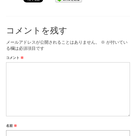
九大フィルの歴史
ご寄付のお願い
コメントを残す
演奏会の歴史
メールアドレスが公開されることはありません。
※
が付いてい
出張演奏
る欄は必須項目です
コメント
※
九大フィル特集ページ
団員専用ページ
名前
※