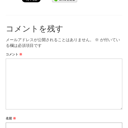
九大フィルの歴史
ご寄付のお願い
コメントを残す
演奏会の歴史
メールアドレスが公開されることはありません。
※
が付いてい
出張演奏
る欄は必須項目です
コメント
※
九大フィル特集ページ
団員専用ページ
名前
※