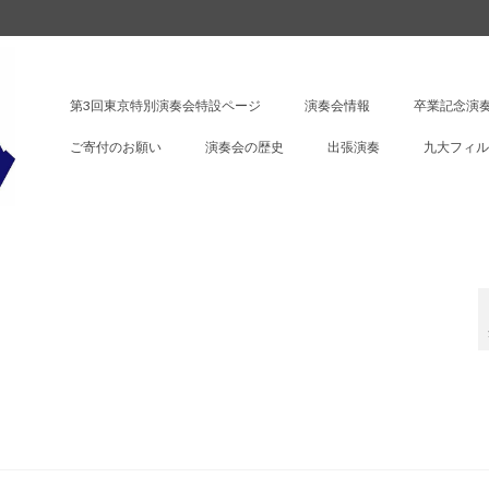
第3回東京特別演奏会特設ページ
演奏会情報
卒業記念演奏
ご寄付のお願い
演奏会の歴史
出張演奏
九大フィル