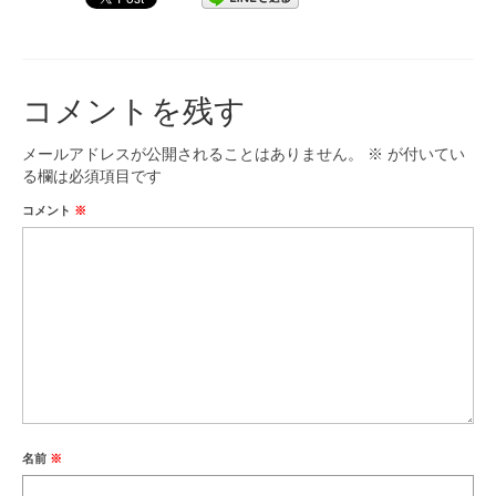
九大フィルの歴史
ご寄付のお願い
コメントを残す
演奏会の歴史
メールアドレスが公開されることはありません。
※
が付いてい
出張演奏
る欄は必須項目です
コメント
※
九大フィル特集ページ
団員専用ページ
名前
※