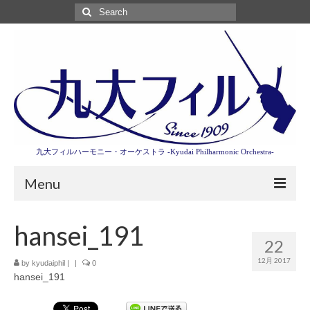
Search
for:
九大フィルハーモニー・オーケストラ -Kyudai Philharmonic Orchestra-
Menu
第3回東京特別演奏会特設ページ
hansei_191
22
演奏会情報
12月 2017
by
kyudaiphil
|
|
0
hansei_191
卒業記念演奏会2027
九大フィルとは