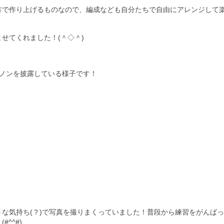
方で作り上げるものなので、編成なども自分たちで自由にアレンジして
せてくれました！(＾◇＾)
カノンを披露している様子です！
な気持ち(？)で写真を撮りまくっていました！普段から練習をがんば
^^#)