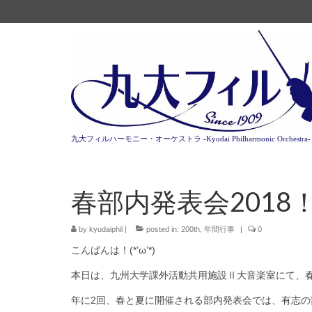
九大フィルハーモニー・オーケストラ -Kyudai Philharmonic Orchestra-
春部内発表会2018
by
kyudaiphil
|
posted in:
200th
,
年間行事
|
0
こんばんは！(*’ω’*)
本日は、九州大学課外活動共用施設Ⅱ大音楽室にて、春の
年に2回、春と夏に開催される部内発表会では、有志