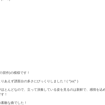
の習作)の模様です！
えず譜面台の多さにびっくりしました！( ^)o(^ )
がほとんどなので、立って演奏している姿を見るのは新鮮で、感情を込
です！
の素敵な曲でした！