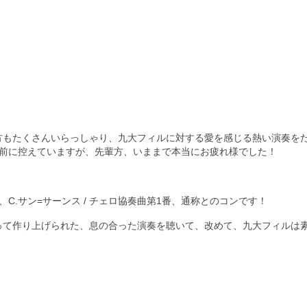
方もたくさんいらっしゃり、九大フィルに対する愛を感じる熱い演奏を
目前に控えていますが、先輩方、いままで本当にお疲れ様でした！
C.サン=サーンス / チェロ協奏曲第1番、通称とのコンです！
って作り上げられた、息の合った演奏を聴いて、改めて、九大フィルは