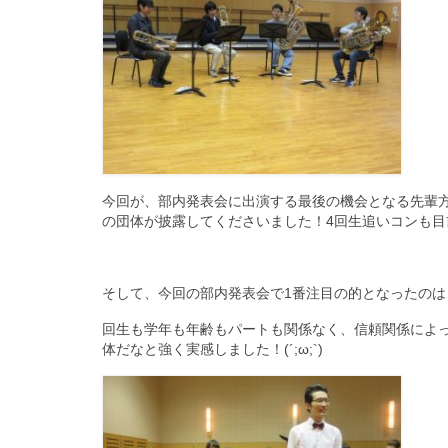
今回が、部内発表会に出演する最後の機会となる先輩
の団体が披露してくださいました！4回生追いコンも
そして、今回の部内発表会で1番注目の的となったのは、
回生も学年も年齢もパートも関係なく、信頼関係によ
体だなと強く実感しました！(´;ω;`)