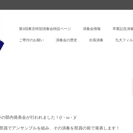
第3回東京特別演奏会特設ページ
演奏会情報
卒業記念演奏
ご寄付のお願い
演奏会の歴史
出張演奏
九大フィル
！
部内発表会が行われました！(/・ω・)/
の部員でアンサンブルを組み、その演奏を部員の前で発表します！