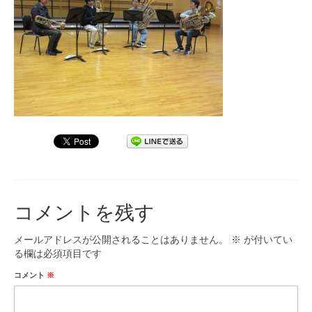
九大フィルの歴史
ご寄付のお願い
演奏会の歴史
出張演奏
九大フィル特集ページ
団員専用ページ
コメントを残す
メールアドレスが公開されることはありません。
※
が付いてい
る欄は必須項目です
コメント
※