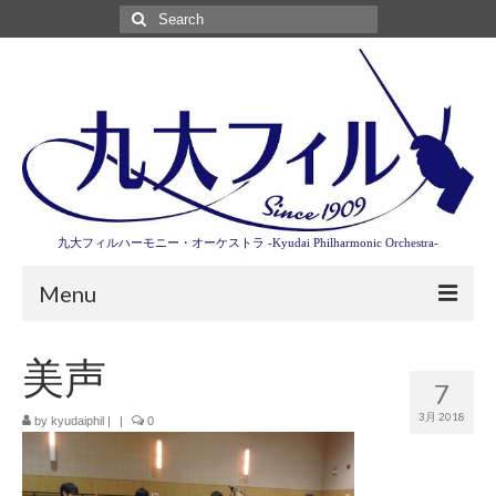
Search
for:
九大フィルハーモニー・オーケストラ -Kyudai Philharmonic Orchestra-
Menu
第3回東京特別演奏会特設ページ
美声
7
演奏会情報
3月 2018
by
kyudaiphil
|
|
0
卒業記念演奏会2027
九大フィルとは