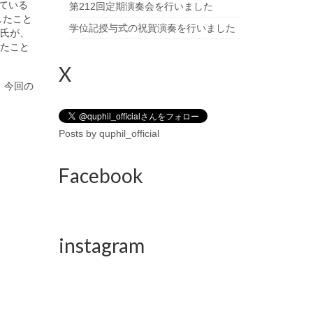
ている
第212回定期演奏会を行いました
したこと
学位記授与式の祝賀演奏を行いました
平氏が、
ったこと
X
、今回の
Posts by quphil_official
Facebook
instagram