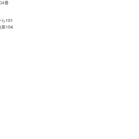
04番
ら101
第104