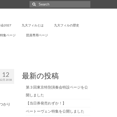
Search
for:
会2027
九大フィルとは
九大フィルの歴史
特集ページ
団員専用ページ
12
最新の投稿
12月 2018
第３回東京特別演奏会特設ページを公
開しました
【当日券発売わずか！】
つかり
ベートーヴェン特集を公開しました