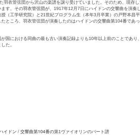
動した羽衣管弦団から沢山の楽譜を譲り受けていました。そのため、現存し
います。その
羽衣管弦団が、
1917年12月7日にハイドンの交響曲を演奏
授（工学研究院）と21世紀プログラム生（本年3月卒業）の戸野本昌
たところ、羽衣管弦団が演奏したのはハイドンの交響曲第104番であ
我が国における同曲の最も古い演奏記録よりも10年以上前のことであり
ました。
ハイドン / 交響曲第104番の
第1ヴァイオリンのパート譜