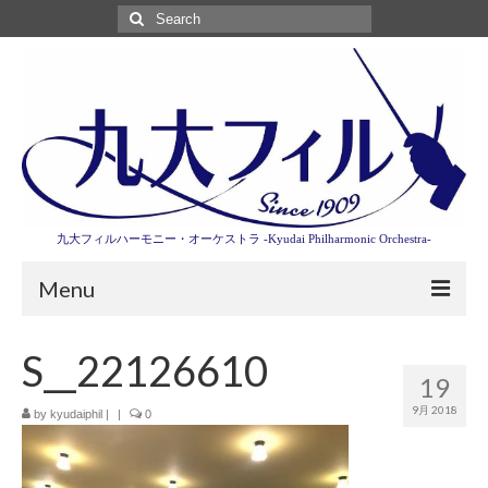
Search
for:
九大フィルハーモニー・オーケストラ -Kyudai Philharmonic Orchestra-
Menu
第3回東京特別演奏会特設ページ
S__22126610
19
演奏会情報
9月 2018
by
kyudaiphil
|
|
0
卒業記念演奏会2027
九大フィルとは