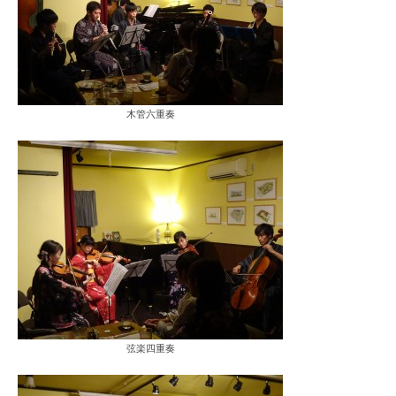
木管六重奏
弦楽四重奏