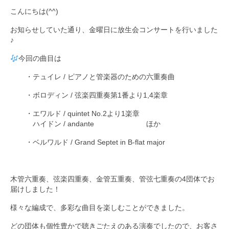
こんにちは(^^)
九大フィルの歴史
お知らせしていた通り、金曜日に放生会コンサートを行いました
ご寄付のお願い
♪
今回の曲目は
演奏会の歴史
・テュイレ / ピアノと管楽器のための六重奏曲
出張演奏
・ボロディン / 弦楽四重奏第1番より1,4楽章
九大フィル特集ページ
・エワルド / quintet No.2より1楽章
団員専用ページ
ハイドン / andante ほか
・ベルワルド / Grand Septet in B-flat major
木管六重奏、弦楽四重奏、金管五重奏、管弦七重奏の4団体でお
届けしました！
様々な編成で、多彩な曲目を楽しむことができました。
どの団体も個性豊かで聴きごたえのある演奏でしたので、お客さ