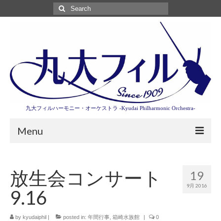
Search
for:
九大フィルハーモニー・オーケストラ -Kyudai Philharmonic Orchestra-
Menu
第3回東京特別演奏会特設ページ
放生会コンサート
19
演奏会情報
9月 2016
9.16
卒業記念演奏会2027
九大フィルとは
by
kyudaiphil
|
posted in:
年間行事
,
箱崎水族館
|
0