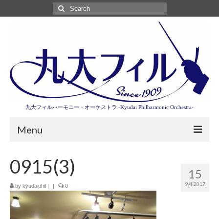
Search
for:
九大フィルハーモニー・オーケストラ -Kyudai Philharmonic Orchestra-
Menu
第3回東京特別演奏会特設ページ
0915(3)
15
演奏会情報
9月 2017
by
kyudaiphil
|
|
0
卒業記念演奏会2027
九大フィルとは