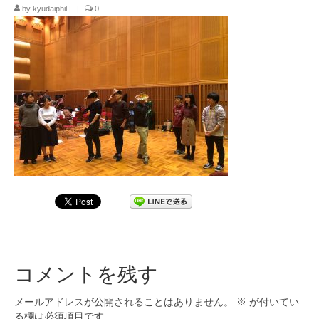
by
kyudaiphil
|
|
0
九大フィルの歴史
ご寄付のお願い
演奏会の歴史
出張演奏
九大フィル特集ページ
団員専用ページ
コメントを残す
メールアドレスが公開されることはありません。
※
が付いてい
る欄は必須項目です