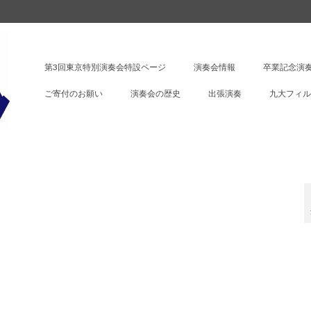
第3回東京特別演奏会特設ページ
演奏会情報
卒業記念演奏
ご寄付のお願い
演奏会の歴史
出張演奏
九大フィル