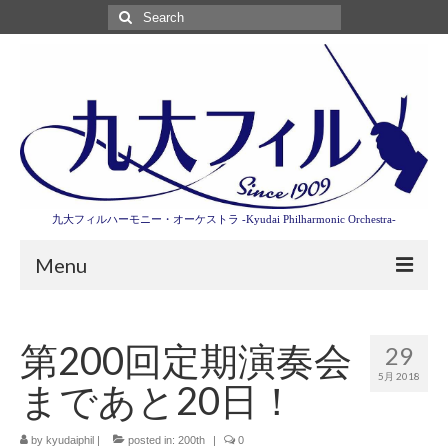
Search
for:
九大フィルハーモニー・オーケストラ -Kyudai Philharmonic Orchestra-
Menu
第3回東京特別演奏会特設ページ
第200回定期演奏会
29
演奏会情報
5月 2018
まであと20日！
卒業記念演奏会2027
九大フィルとは
by
kyudaiphil
|
posted in:
200th
|
0