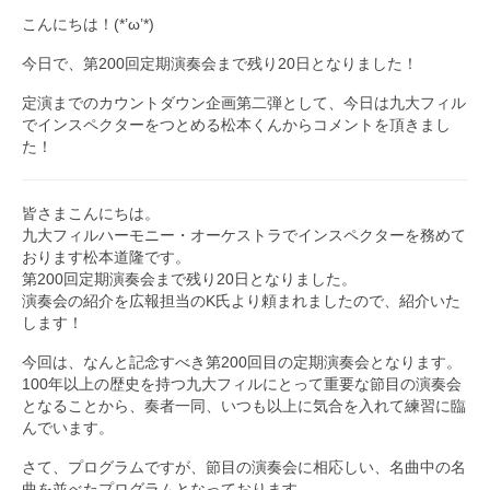
こんにちは！(*’ω’*)
九大フィルの歴史
今日で、第200回定期演奏会まで残り20日となりました！
ご寄付のお願い
定演までのカウントダウン企画第二弾として、今日は九大フィル
でインスペクターをつとめる松本くんからコメントを頂きまし
演奏会の歴史
た！
出張演奏
皆さまこんにちは。
九大フィル特集ページ
九大フィルハーモニー・オーケストラでインスペクターを務めて
おります松本道隆です。
団員専用ページ
第200回定期演奏会まで残り20日となりました。
演奏会の紹介を広報担当のK氏より頼まれましたので、紹介いた
します！
今回は、なんと記念すべき第200回目の定期演奏会となります。
100年以上の歴史を持つ九大フィルにとって重要な節目の演奏会
となることから、奏者一同、いつも以上に気合を入れて練習に臨
んでいます。
さて、プログラムですが、節目の演奏会に相応しい、名曲中の名
曲を並べたプログラムとなっております。