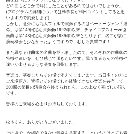
どの曲もどこかで耳にしたことがあるのではないでしょうか。
(プログラムの詳細については幹事長が昨日コメントしてると思
いますので割愛します)
しかし、意外にも九大フィルで演奏するのはベートーヴェン「運
命」は第149回定期演奏会(1992年)以来、チャイコフスキーvn協
奏曲は第143回定期演奏会(1989年)以来となります。名曲が故に
演奏機会も少なかったようですので、むしろ貴重です！
また異なる作曲家の名曲を並べましたので、それぞれの作曲家の
特徴や違いを、ぜひ感じて頂きたいです。我々奏者もその特徴や
違いが出せるような演奏を目指します。
音楽は、演奏したらその場で消えてしまいます。当日多くの方に
ご来場頂き、皆様とその場でしか経験できない音楽を共有して、
200回の節目の演奏会を終えられたら、この上なく喜ばしい限り
です。
皆様のご来場を心よりお待ちしております。
松本くん、ありがとうございました！
その場でしか経験できない音楽を共有する、というのはとても素