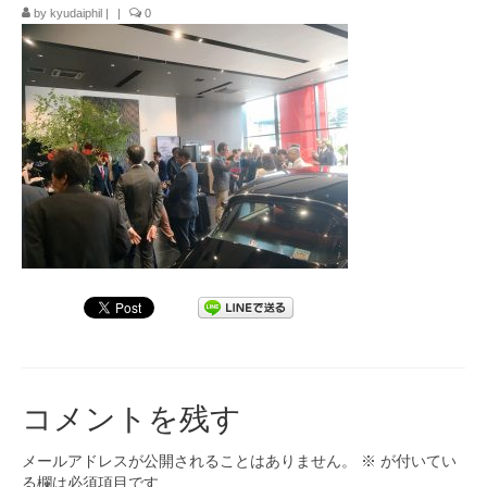
by
kyudaiphil
|
|
0
九大フィルの歴史
ご寄付のお願い
演奏会の歴史
出張演奏
九大フィル特集ページ
団員専用ページ
コメントを残す
メールアドレスが公開されることはありません。
※
が付いてい
る欄は必須項目です