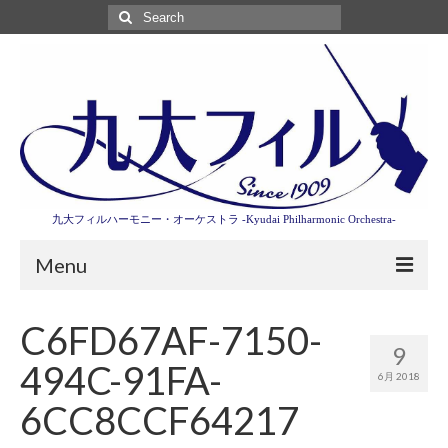
Search
for:
九大フィルハーモニー・オーケストラ -Kyudai Philharmonic Orchestra-
Menu
第3回東京特別演奏会特設ページ
C6FD67AF-7150-
9
演奏会情報
494C-91FA-
6月 2018
卒業記念演奏会2027
6CC8CCF64217
九大フィルとは