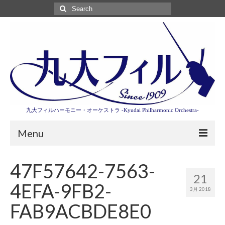
Search
for:
九大フィルハーモニー・オーケストラ -Kyudai Philharmonic Orchestra-
Menu
第3回東京特別演奏会特設ページ
47F57642-7563-
21
演奏会情報
4EFA-9FB2-
3月 2018
卒業記念演奏会2027
FAB9ACBDE8E0
九大フィルとは