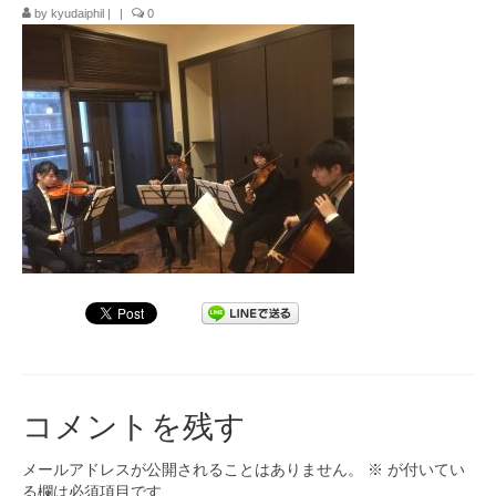
by
kyudaiphil
|
|
0
九大フィルの歴史
ご寄付のお願い
演奏会の歴史
出張演奏
九大フィル特集ページ
団員専用ページ
コメントを残す
メールアドレスが公開されることはありません。
※
が付いてい
る欄は必須項目です