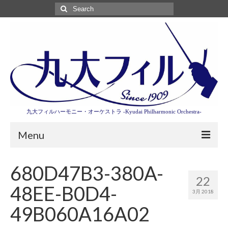
Search
for:
九大フィルハーモニー・オーケストラ -Kyudai Philharmonic Orchestra-
Menu
第3回東京特別演奏会特設ページ
680D47B3-380A-
22
演奏会情報
48EE-B0D4-
3月 2018
卒業記念演奏会2027
49B060A16A02
九大フィルとは