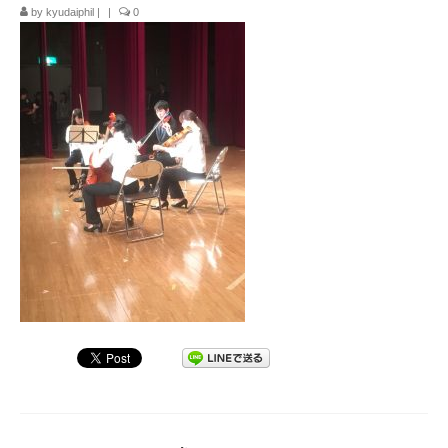
by
kyudaiphil
|
|
0
九大フィルの歴史
ご寄付のお願い
演奏会の歴史
出張演奏
九大フィル特集ページ
団員専用ページ