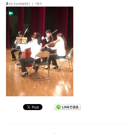
by
kyudaiphil
|
|
0
九大フィルの歴史
ご寄付のお願い
演奏会の歴史
出張演奏
九大フィル特集ページ
団員専用ページ