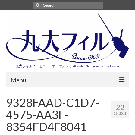
Search
for:
九大フィルハーモニー・オーケストラ -Kyudai Philharmonic Orchestra-
Menu
第3回東京特別演奏会特設ページ
9328FAAD-C1D7-
22
演奏会情報
4575-AA3F-
3月 2018
卒業記念演奏会2027
8354FD4F8041
九大フィルとは