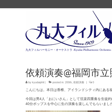
九大フィルハーモニー・オーケストラ -Kyudai Philharmonic Orchestra-
依頼演奏@福岡市立
by
kyudaiphil
|
posted in:
200th
,
依頼演奏
|
0
こんにちは。本日は香椎、アイランドシティ内にある
今回は男4人「おにいさん」として弦楽四重奏を生徒約
40分ポップスを中心に生の演奏を楽しんでもらいまし