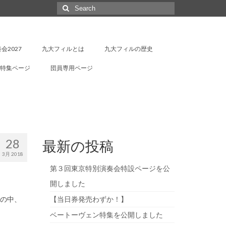
Search
for:
会2027
九大フィルとは
九大フィルの歴史
特集ページ
団員専用ページ
28
最新の投稿
3月 2018
第３回東京特別演奏会特設ページを公
開しました
候の中、
【当日券発売わずか！】
ベートーヴェン特集を公開しました