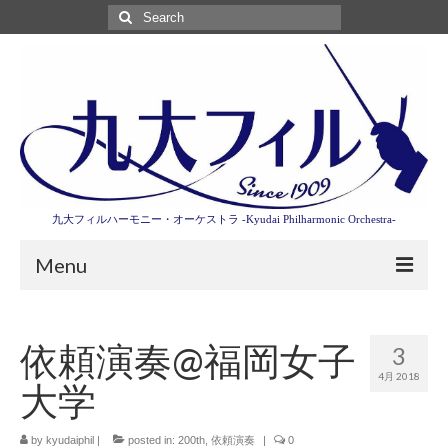
Search
for:
九大フィルハーモニー・オーケストラ -Kyudai Philharmonic Orchestra-
Menu
第3回東京特別演奏会特設ページ
依頼演奏@福岡女子
3
演奏会情報
4月 2018
大学
卒業記念演奏会2027
九大フィルとは
by
kyudaiphil
|
posted in:
200th
,
依頼演奏
|
0