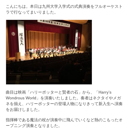
こんにちは。本日は九州大学入学式の式典演奏をフルオーケスト
九大フィルの歴史
ラで行なってまいりました。
ご寄付のお願い
演奏会の歴史
出張演奏
九大フィル特集ページ
団員専用ページ
曲目は映画「ハリーポッターと賢者の石」から、「Harry’s
Wondrous World」を演奏いたしました。奏者はネクタイやメガ
ネを揃え、ハリーポッターの登場人物になりきって新入生へ演奏
をお届けしました。
指揮棒である魔法の杖が演奏中に飛んでいくなど熱のこもったオ
ープニング演奏となりました。