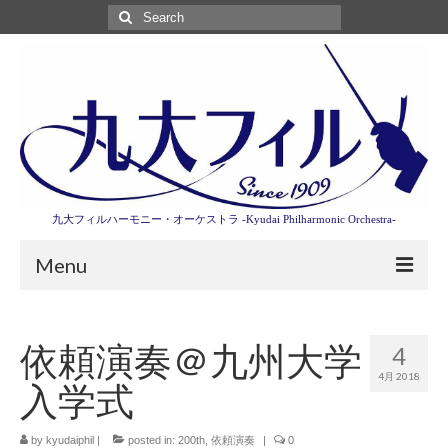
Search
for:
九大フィルハーモニー・オーケストラ -Kyudai Philharmonic Orchestra-
Menu
第3回東京特別演奏会特設ページ
依頼演奏＠九州大学
4
演奏会情報
4月 2018
入学式
卒業記念演奏会2027
九大フィルとは
by
kyudaiphil
|
posted in:
200th
,
依頼演奏
|
0