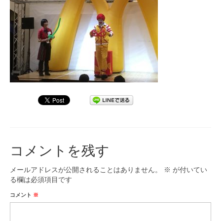
九大フィルの歴史
ご寄付のお願い
演奏会の歴史
出張演奏
九大フィル特集ページ
団員専用ページ
コメントを残す
メールアドレスが公開されることはありません。
※
が付いてい
る欄は必須項目です
コメント
※