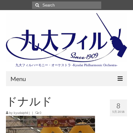
Search
for:
九大フィルハーモニー・オーケストラ -Kyudai Philharmonic Orchestra-
Menu
第3回東京特別演奏会特設ページ
ドナルド
8
演奏会情報
5月 2018
by
kyudaiphil
|
|
0
卒業記念演奏会2027
九大フィルとは