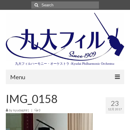
Search
for:
九大フィルハーモニー・オーケストラ -Kyudai Philharmonic Orchestra-
Menu
第3回東京特別演奏会特設ページ
IMG_0158
23
演奏会情報
12月 2017
by
kyudaiphil
|
|
0
卒業記念演奏会2027
九大フィルとは