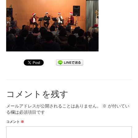
九大フィルの歴史
ご寄付のお願い
演奏会の歴史
出張演奏
九大フィル特集ページ
団員専用ページ
コメントを残す
メールアドレスが公開されることはありません。
※
が付いてい
る欄は必須項目です
コメント
※