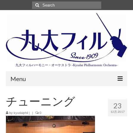
Search
for:
九大フィルハーモニー・オーケストラ -Kyudai Philharmonic Orchestra-
Menu
第3回東京特別演奏会特設ページ
チューニング
23
演奏会情報
12月 2017
by
kyudaiphil
|
|
0
卒業記念演奏会2027
九大フィルとは